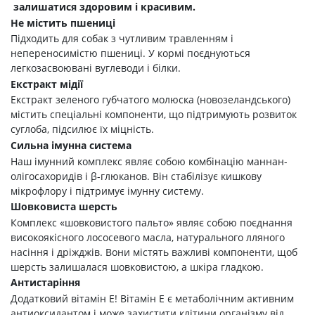
залишатися здоровим і красивим.
Не містить пшениці
Підходить для собак з чутливим травленням і
непереносимістю пшениці. У кормі поєднуються
легкозасвоювані вуглеводи і білки.
Екстракт мідії
Екстракт зеленого губчатого молюска (новозеландського)
містить спеціальні компоненти, що підтримують розвиток
суглоба, підсилює їх міцність.
Сильна імунна система
Наш імунний комплекс являє собою комбінацію маннан-
олігосахоридів і β-глюканов. Він стабілізує кишкову
мікрофлору і підтримує імунну систему.
Шовковиста шерсть
Комплекс «шовковистого пальто» являє собою поєднання
високоякісного лососевого масла, натурального лляного
насіння і дріжджів. Вони містять важливі компоненти, щоб
шерсть залишалася шовковистою, а шкіра гладкою.
Антистаріння
Додатковий вітамін Е! Вітамін Е є метаболічним активним
антиоксидантом і може захистити клітини організму від