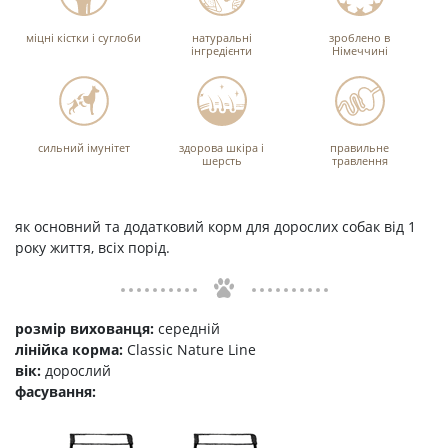
міцні кістки і суглоби
натуральні
зроблено в
інгредієнти
Німеччині
сильний імунітет
здорова шкіра і
правильне
шерсть
травлення
як основний та додатковий корм для дорослих собак від 1
року життя, всіх порід.
розмір вихованця:
середній
лінійка корма:
Classic Nature Line
вік:
дорослий
фасування: