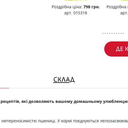
Роздрібна ціна:
798 грн.
Роздрібна 
арт. 015318
арт
ДЕ 
СКЛАД
ених рецептів, які дозволяють вашому домашньому улюблен
і непереносимістю пшениці. У кормі поєднуються легкозасвоюван