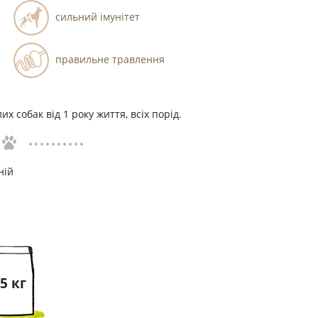
сильний імунітет
правильне травлення
х собак від 1 року життя, всіх порід.
ній
5 кг