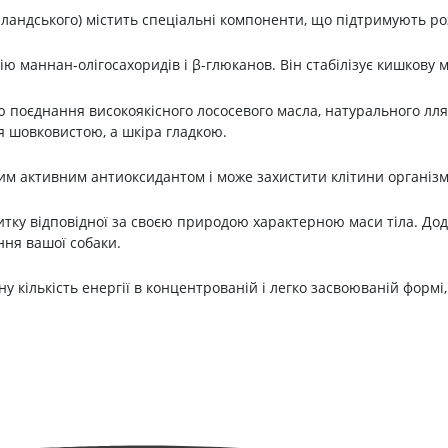
ландського) містить спеціальні компоненти, що підтримують розв
 маннан-олігосахоридів і β-глюканов. Він стабілізує кишкову м
 поєднання високоякісного лососевого масла, натурального ллян
 шовковистою, а шкіра гладкою.
ним активним антиоксидантом і може захистити клітини організму 
тку відповідної за своєю природою характерною маси тіла. Дода
ння вашої собаки.
 кількість енергії в концентрованій і легко засвоюваній формі