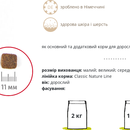
зроблено в Німеччині
здорова шкіра і шерсть
як основний та додатковий корм для доросли
розмір вихованця:
малий; великий; серед
лінійка корма:
Classic Nature Line
вік:
дорослий
фасування:
2 кг
1