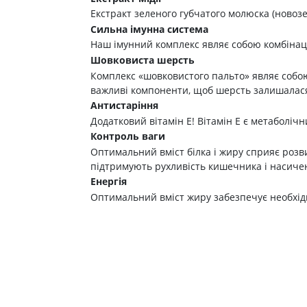
Екстракт зеленого губчатого молюска (новозе
Сильна імунна система
Наш імунний комплекс являє собою комбінацію
Шовковиста шерсть
Комплекс «шовковистого пальто» являє собою
важливі компоненти, щоб шерсть залишалася
Антистаріння
Додатковий вітамін Е! Вітамін Е є метаболіч
Контроль ваги
Оптимальний вміст білка і жиру сприяє розви
підтримують рухливість кишечника і насиче
Енергія
Оптимальний вміст жиру забезпечує необхідну