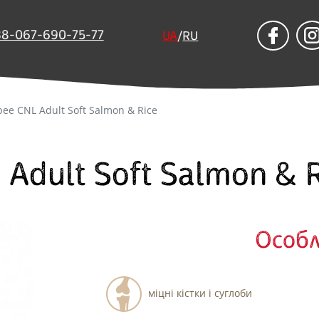
38-067-690-75-77
UA
/
RU
pee CNL Adult Soft Salmon & Rice
 Adult Soft Salmon & 
Особл
міцні кістки і суглоби