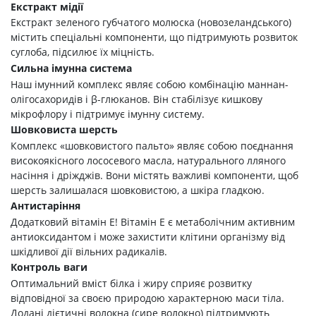
Екстракт мідії
Екстракт зеленого губчатого молюска (новозеландського)
містить спеціальні компоненти, що підтримують розвиток
суглоба, підсилює їх міцність.
Сильна імунна система
Наш імунний комплекс являє собою комбінацію маннан-
олігосахоридів і β-глюканов. Він стабілізує кишкову
мікрофлору і підтримує імунну систему.
Шовковиста шерсть
Комплекс «шовковистого пальто» являє собою поєднання
високоякісного лососевого масла, натурального лляного
насіння і дріжджів. Вони містять важливі компоненти, щоб
шерсть залишалася шовковистою, а шкіра гладкою.
Антистаріння
Додатковий вітамін Е! Вітамін Е є метаболічним активним
антиоксидантом і може захистити клітини організму від
шкідливої дії вільних радикалів.
Контроль ваги
Оптимальний вміст білка і жиру сприяє розвитку
відповідної за своєю природою характерною маси тіла.
Додані дієтичні волокна (сире волокно) підтримують