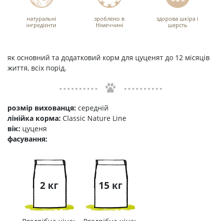
натуральні
зроблено в
здорова шкіра і
інгредієнти
Німеччині
шерсть
як основний та додатковий корм для цуценят до 12 місяців
життя, всіх порід.
розмір вихованця:
середній
лінійка корма:
Classic Nature Line
вік:
цуценя
фасування:
2 кг
15 кг