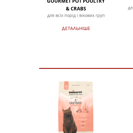
GOURMET POT POULTRY
дл
& CRABS
для всіх порід і вікових груп
ДЕТАЛЬНІШЕ