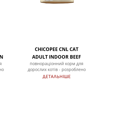
CHICOPEE CNL CAT
ON
ADULT INDOOR BEEF
я
повнораціонний корм для
но
дорослих котів - розроблено
них
спеціально для домашніх кішок
ДЕТАЛЬНІШЕ