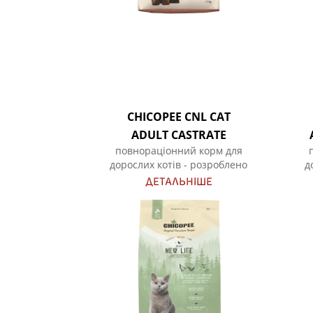
CHICOPEE CNL CAT
ADULT CASTRATE
повнораціонний корм для
дорослих котів - розроблено
д
спеціально для стерилізованих
ДЕТАЛЬНІШЕ
котів