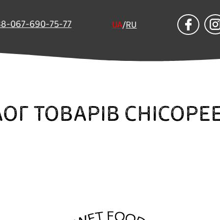
38-067-690-75-77
UA
/
RU
ОГ ТОВАРІВ СHICOPE