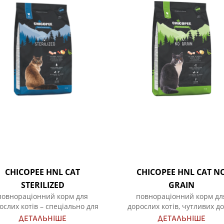
CHICOPEE HNL CAT
CHICOPEE HNL CAT N
STERILIZED
GRAIN
повнораціонний корм для
повнораціонний корм дл
ослих котів – спеціально для
дорослих котів, чутливих до
кастрованих або
ДЕТАЛЬНІШЕ
ДЕТАЛЬНІШЕ