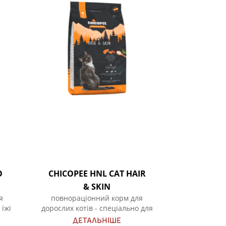
O
CHICOPEE HNL CAT HAIR
& SKIN
я
повнораціонний корм для
 їжі
дорослих котів - спеціально для
здоров'я шерсті та шкіри
ДЕТАЛЬНІШЕ