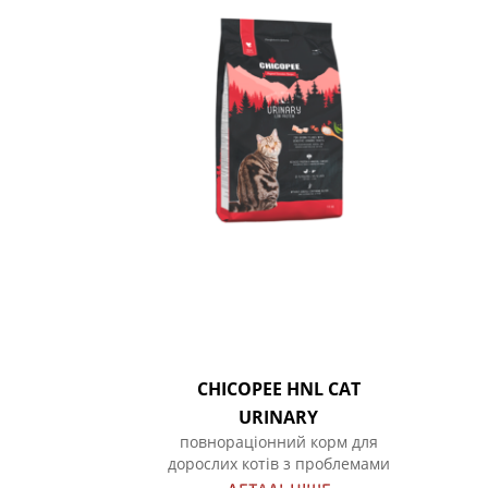
CHICOPEE HNL CAT
URINARY
повнораціонний корм для
дорослих котів з проблемами
сечостатевої системи