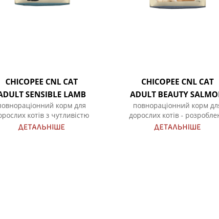
CHICOPEE CNL CAT
CHICOPEE CNL CAT
ADULT SENSIBLE LAMB
ADULT BEAUTY SALM
повнораціонний корм для
повнораціонний корм дл
орослих котів з чутливістю
дорослих котів - розробле
спеціально для чистопород
ДЕТАЛЬНІШЕ
ДЕТАЛЬНІШЕ
кішок